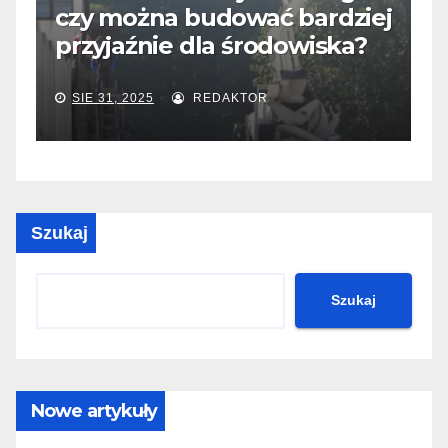
czy można budować bardziej
s
przyjaźnie dla środowiska?
i
SIE 31, 2025
REDAKTOR
Szukaj
Szukaj
Nowe artykuły