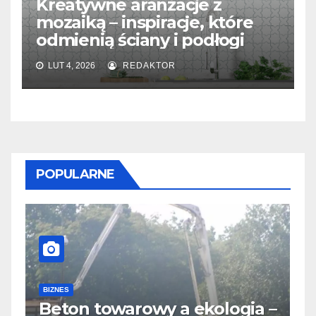
Kreatywne aranżacje z
mozaiką – inspiracje, które
odmienią ściany i podłogi
LUT 4, 2026
REDAKTOR
POPULARNE
B
D
BIZNES
Beton towarowy a ekologia –
p