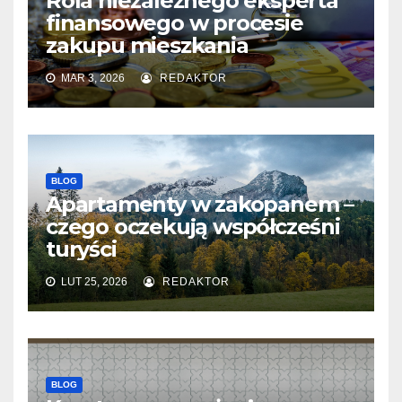
Rola niezależnego eksperta
finansowego w procesie
zakupu mieszkania
MAR 3, 2026
REDAKTOR
BLOG
Apartamenty w zakopanem –
czego oczekują współcześni
turyści
LUT 25, 2026
REDAKTOR
BLOG