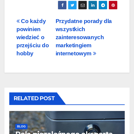
Nawigacja
Co każdy
Przydatne porady dla
powinien
wszystkich
wpisu
wiedzieć o
zainteresowanych
przejściu do
marketingiem
hobby
internetowym
RELATED POST
BLOG