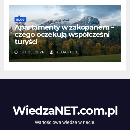
BLOG
Apartamenty w zakopanem –
czego oczekują współcześni
turyści
LUT 25, 2026
REDAKTOR
WiedzaNET.com.pl
Wartościowa wiedza w necie.