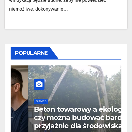
windykacji będzie trudne, żeby nie powiedzieć
niemożliwe, dokonywanie…
POPULARNE
B
D
BIZNES
Beton towarowy a ekologia –
p
czy można budować bardziej
s
przyjaźnie dla środowiska?
i