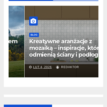
BLOG
B
m
Kreatywne aranżacje z
S
mozaiką – inspiracje, które
j
odmienią ściany i podłogi
f
LUT 4, 2026
REDAKTOR