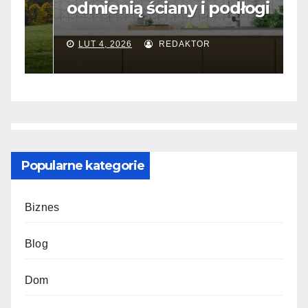
odmienią ściany i podłogi
f
LUT 4, 2026
REDAKTOR
Popularne kategorie
Biznes
Blog
Dom