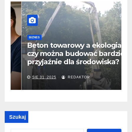
B
D
BIZNES
Beton towarowy a ekologia –
p
czy można budować bardziej
s
przyjaźnie dla środowiska?
i
SIE 31, 2025
REDAKTOR
Szukaj