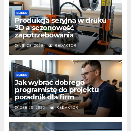
BIZNES
Produkcja seryjna w druku
3D a sezonowość
zapotrzebowania
LIP 28, 2026
REDAKTOR
BIZNES
Jak wybrać dobrego
programistę do projektu –
poradnik dla firm
CZE 28, 2026
REDAKTOR