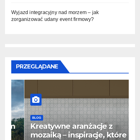
Wyjazd integracyjny nad morzem – jak
zorganizować udany event firmowy?
PRZEGLĄDANE
BLOG
B
m
Kreatywne aranżacje z
S
mozaiką – inspiracje, które
j