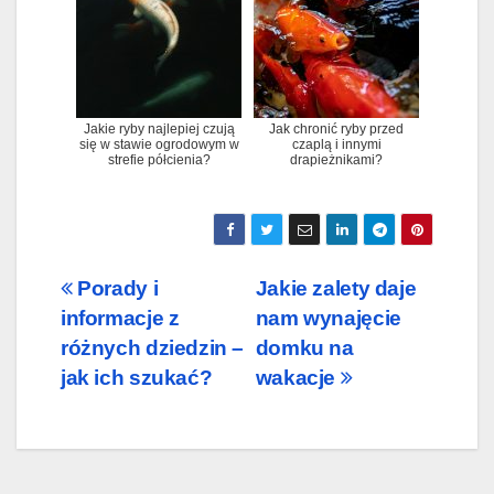
Jakie ryby najlepiej czują
Jak chronić ryby przed
się w stawie ogrodowym w
czaplą i innymi
strefie półcienia?
drapieżnikami?
Nawigacja
Porady i
Jakie zalety daje
informacje z
nam wynajęcie
wpisu
różnych dziedzin –
domku na
jak ich szukać?
wakacje