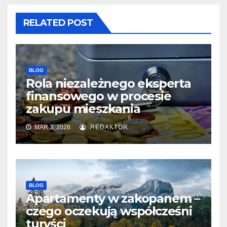
RELATED POST
BLOG
Rola niezależnego eksperta
finansowego w procesie
zakupu mieszkania
MAR 3, 2026
REDAKTOR
BLOG
Apartamenty w zakopanem –
czego oczekują współcześni
turyści