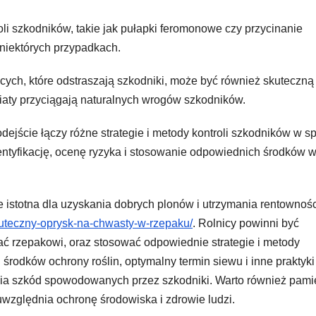
i szkodników, takie jak pułapki feromonowe czy przycinanie
niektórych przypadkach.
cych, które odstraszają szkodniki, może być również skuteczną
iaty przyciągają naturalnych wrogów szkodników.
ejście łączy różne strategie i metody kontroli szkodników w s
entyfikację, ocenę ryzyka i stosowanie odpowiednich środków 
 istotna dla uzyskania dobrych plonów i utrzymania rentownośc
kuteczny-oprysk-na-chwasty-w-rzepaku/
. Rolnicy powinni być
ć rzepakowi, oraz stosować odpowiednie strategie i metody
środków ochrony roślin, optymalny termin siewu i inne praktyki
ia szkód spowodowanych przez szkodniki. Warto również pami
względnia ochronę środowiska i zdrowie ludzi.