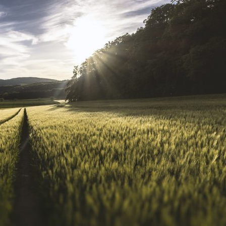
BLOG
BLOG
Rola
Apart
niezależnego
w zak
eksperta
– czeg
MAR 3, 2026
REDAKTOR
LUT 25, 2026
finansowego
oczeku
w procesie
współc