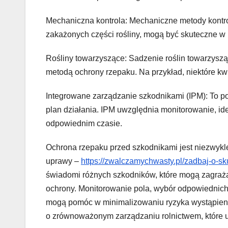
Mechaniczna kontrola: Mechaniczne metody kontrol
zakażonych części rośliny, mogą być skuteczne w 
Rośliny towarzyszące: Sadzenie roślin towarzyszą
metodą ochrony rzepaku. Na przykład, niektóre kw
Integrowane zarządzanie szkodnikami (IPM): To pod
plan działania. IPM uwzględnia monitorowanie, id
odpowiednim czasie.
Ochrona rzepaku przed szkodnikami jest niezwykle
uprawy –
https://zwalczamychwasty.pl/zadbaj-o-s
świadomi różnych szkodników, które mogą zagraża
ochrony. Monitorowanie pola, wybór odpowiednich 
mogą pomóc w minimalizowaniu ryzyka wystąpien
o zrównoważonym zarządzaniu rolnictwem, które u