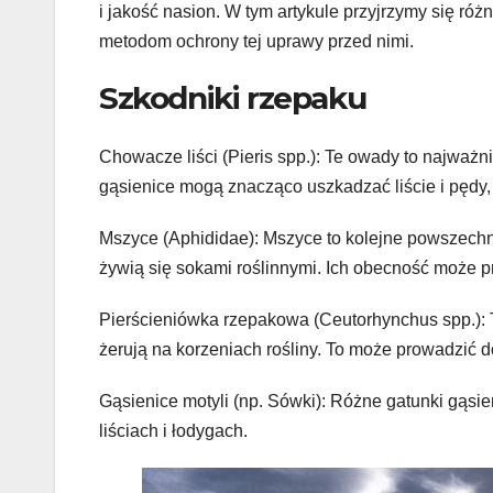
i jakość nasion. W tym artykule przyjrzymy się ró
metodom ochrony tej uprawy przed nimi.
Szkodniki rzepaku
Chowacze liści (Pieris spp.): Te owady to najważni
gąsienice mogą znacząco uszkadzać liście i pędy
Mszyce (Aphididae): Mszyce to kolejne powszechn
żywią się sokami roślinnymi. Ich obecność może p
Pierścieniówka rzepakowa (Ceutorhynchus spp.): 
żerują na korzeniach rośliny. To może prowadzić d
Gąsienice motyli (np. Sówki): Różne gatunki gąsi
liściach i łodygach.