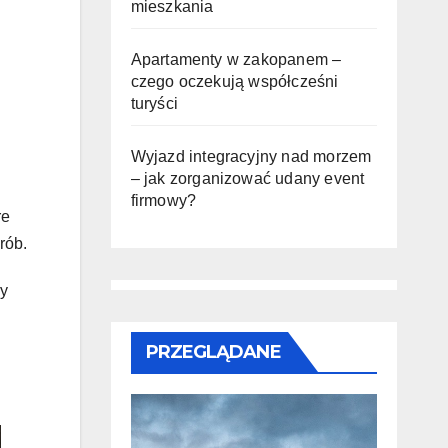
mieszkania
Apartamenty w zakopanem –
czego oczekują współcześni
turyści
Wyjazd integracyjny nad morzem
– jak zorganizować udany event
firmowy?
re
rób.
wy
PRZEGLĄDANE