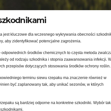
zakupu
turyści
mieszkania
szkodnikami
la jest kluczowe dla wczesnego wykrywania obecności szkodni
, aby zidentyfikować potencjalne zagrożenia.
e odpowiednich środków chemicznych to częsta metoda zwalcz
leży od rodzaju szkodnika i stopnia zaawansowania infekcji. 
lnych przepisów dotyczących stosowania środków ochrony roślin.
owiedniego terminu siewu rzepaku ma znaczenie również w
winien być zaplanowany tak, aby unikać sezonów, w których
zepaku są bardziej odporne na konkretne szkodniki. Wybór tak
szkodnikami.