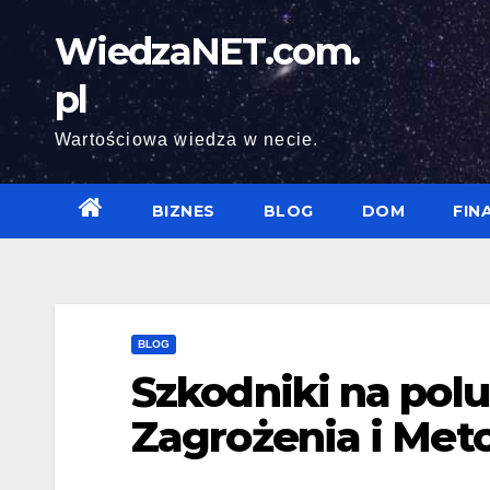
Skip
WiedzaNET.com.
to
content
pl
Wartościowa wiedza w necie.
BIZNES
BLOG
DOM
FIN
BLOG
Szkodniki na polu
Zagrożenia i Met