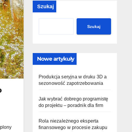
przyjaźnie dla
int
Szukaj
środowiska?
?
Szukaj
Nowe artykuły
Produkcja seryjna w druku 3D a
sezonowość zapotrzebowania
o
Jak wybrać dobrego programistę
do projektu – poradnik dla firm
Rola niezależnego eksperta
 plony
finansowego w procesie zakupu