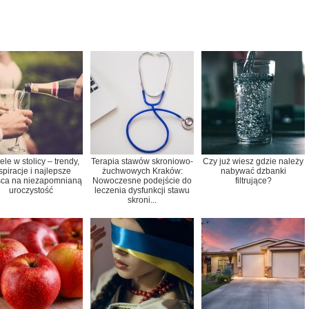
le w stolicy – trendy,
Terapia stawów skroniowo-
Czy już wiesz gdzie należy
spiracje i najlepsze
żuchwowych Kraków:
nabywać dzbanki
sca na niezapomnianą
Nowoczesne podejście do
filtrujące?
uroczystość
leczenia dysfunkcji stawu
skroni...