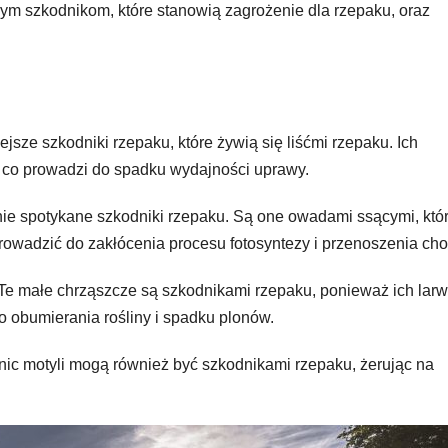
żnym szkodnikom, które stanowią zagrożenie dla rzepaku, oraz
ejsze szkodniki rzepaku, które żywią się liśćmi rzepaku. Ich
, co prowadzi do spadku wydajności uprawy.
ie spotykane szkodniki rzepaku. Są one owadami ssącymi, któ
rowadzić do zakłócenia procesu fotosyntezy i przenoszenia cho
Te małe chrząszcze są szkodnikami rzepaku, ponieważ ich lar
o obumierania rośliny i spadku plonów.
enic motyli mogą również być szkodnikami rzepaku, żerując na