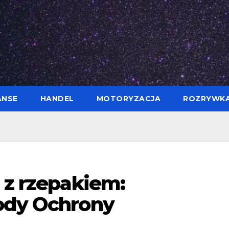
ANSE
HANDEL
MOTORYZACJA
ROZRYWK
 z rzepakiem:
ody Ochrony