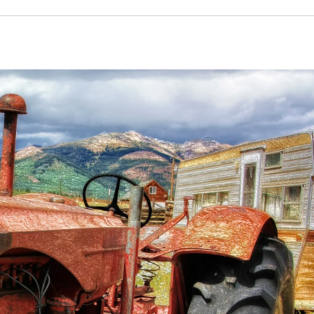
BIZNES
BIZNES
Produkcja
Jak wy
seryjna w
dobre
druku 3D a
progra
LIP 28, 2026
REDAKTOR
CZE 28, 2026
sezonowość
do pro
zapotrzebowa
poradn
nia
firm