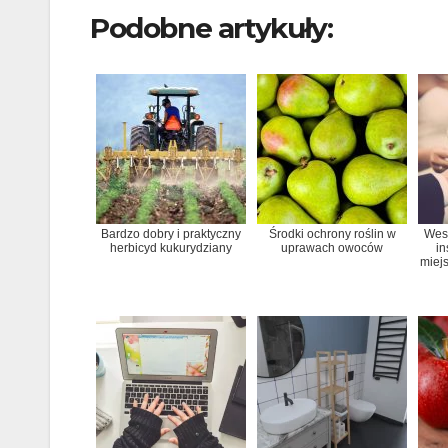
Podobne artykuły:
Bardzo dobry i praktyczny
Środki ochrony roślin w
Wese
herbicyd kukurydziany
uprawach owoców
in
miej