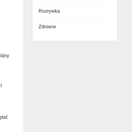
Rozrywka
Zdrowie
pójny
w
i
ętać