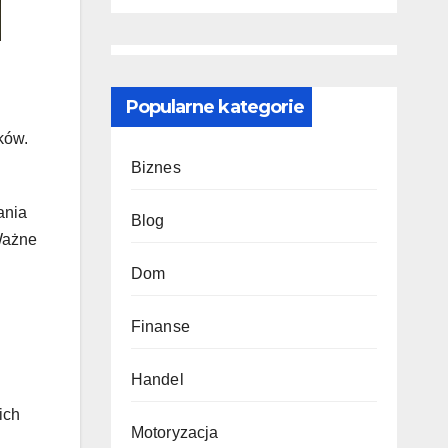
odmienią
pro
ściany i
podłogi
Popularne kategorie
ków.
Biznes
ania
Blog
Ważne
Dom
Finanse
Handel
ich
Motoryzacja