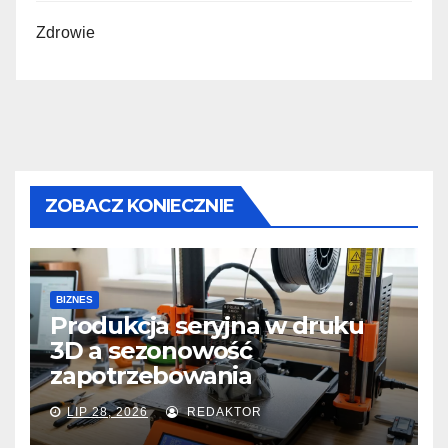
Zdrowie
ZOBACZ KONIECZNIE
BIZNES
Produkcja seryjna w druku
3D a sezonowość
zapotrzebowania
LIP 28, 2026
REDAKTOR