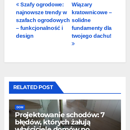
Nawigacja
Szafy ogrodowe:
Wiązary
najnowsze trendy w
kratownicowe –
wpisu
szafach ogrodowych
solidne
– funkcjonalność i
fundamenty dla
design
twojego dachu!
RELATED POST
DOM
Projektowanie schodów: 7
błędów, których żałują
właściciele domów po