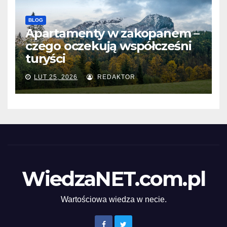
BLOG
Apartamenty w zakopanem –
czego oczekują współcześni
turyści
LUT 25, 2026
REDAKTOR
WiedzaNET.com.pl
Wartościowa wiedza w necie.