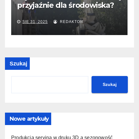
przyjaźnie dla środowiska?
i
SIE 31, 2025
REDAKTOR
Szukaj
Szukaj
Nowe artykuły
Produkcja seryjna w druku 3D a sezonowość