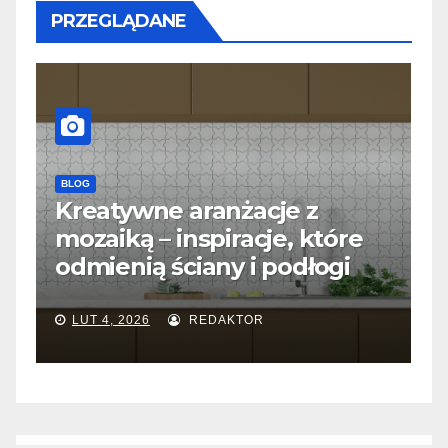
PRZEGLĄDANE
BLOG
B
m
Kreatywne aranżacje z
S
mozaiką – inspiracje, które
j
odmienią ściany i podłogi
f
LUT 4, 2026
REDAKTOR