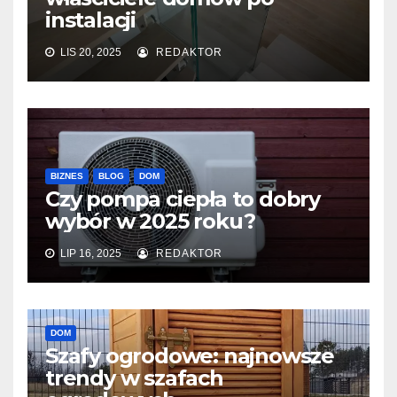
instalacji
LIS 20, 2025
REDAKTOR
BIZNES
BLOG
DOM
Czy pompa ciepła to dobry
wybór w 2025 roku?
LIP 16, 2025
REDAKTOR
DOM
Szafy ogrodowe: najnowsze
trendy w szafach