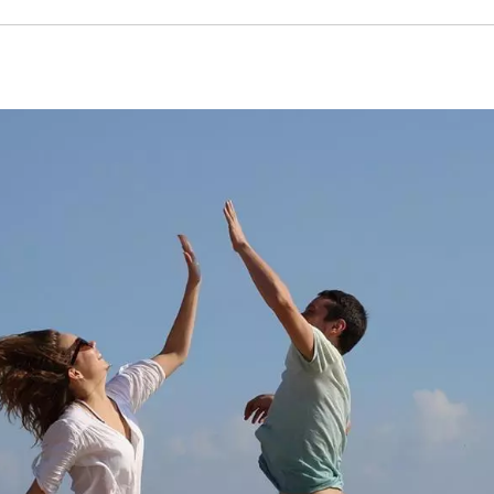
BIZNES
BIZNES
Produkcja
Jak wy
seryjna w
dobre
druku 3D a
progra
LIP 28, 2026
REDAKTOR
CZE 28, 2026
sezonowość
do pro
zapotrzebowa
poradn
nia
firm