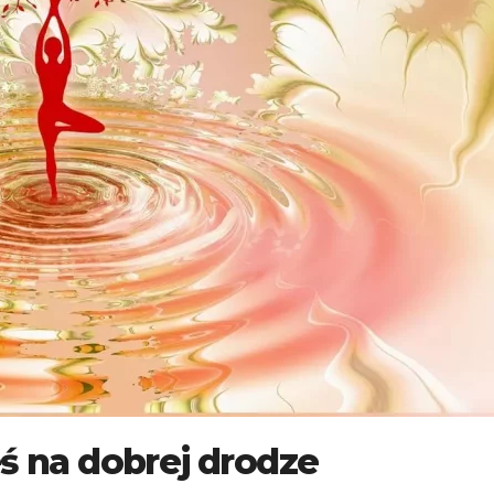
zakupu
turyści
mieszkania
eś na dobrej drodze