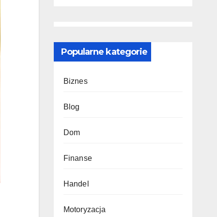
odmienią
pro
ściany i
podłogi
Popularne kategorie
Biznes
Blog
Dom
Finanse
Handel
Motoryzacja