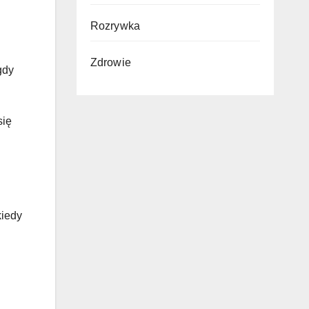
Rozrywka
Zdrowie
gdy
się
kiedy