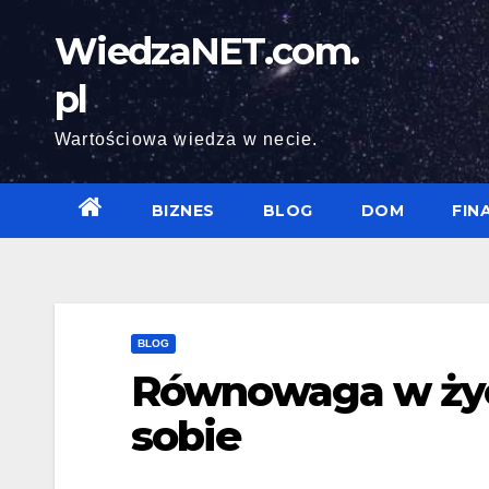
Skip
WiedzaNET.com.
to
content
pl
Wartościowa wiedza w necie.
BIZNES
BLOG
DOM
FIN
BLOG
Równowaga w życi
sobie