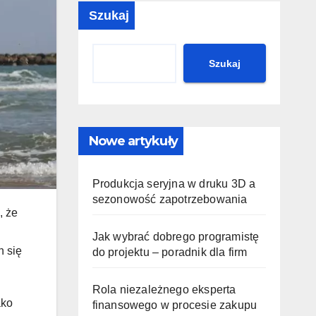
przyjaźnie dla
int
Szukaj
środowiska?
?
Szukaj
Nowe artykuły
Produkcja seryjna w druku 3D a
sezonowość zapotrzebowania
, że
Jak wybrać dobrego programistę
h się
do projektu – poradnik dla firm
Rola niezależnego eksperta
ako
finansowego w procesie zakupu