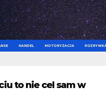
ANSE
HANDEL
MOTORYZACJA
ROZRYWK
u to nie cel sam w