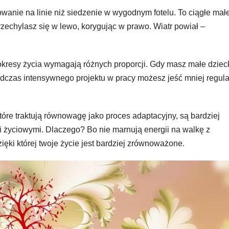
nie na linie niż siedzenie w wygodnym fotelu. To ciągłe mał
Przechylasz się w lewo, korygując w prawo. Wiatr powiał –
 okresy życia wymagają różnych proporcji. Gdy masz małe dziec
odczas intensywnego projektu w pracy możesz jeść mniej regula
óre traktują równowagę jako proces adaptacyjny, są bardziej
mi życiowymi. Dlaczego? Bo nie marnują energii na walkę z
BLOG
BLOG
Rola
Apart
zięki której twoje życie jest bardziej zrównoważone.
niezależnego
w zak
eksperta
– czeg
MAR 3, 2026
REDAKTOR
LUT 25, 2026
finansowego
oczeku
w procesie
współc