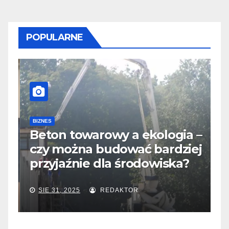
POPULARNE
B
D
BIZNES
Beton towarowy a ekologia –
p
czy można budować bardziej
s
przyjaźnie dla środowiska?
i
SIE 31, 2025
REDAKTOR