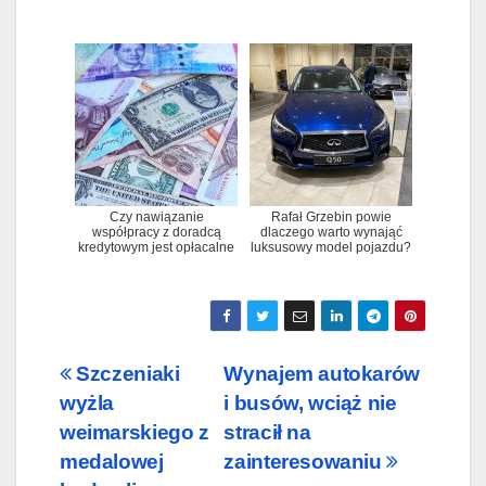
Czy nawiązanie
Rafał Grzebin powie
współpracy z doradcą
dlaczego warto wynająć
kredytowym jest opłacalne
luksusowy model pojazdu?
Nawigacja
Szczeniaki
Wynajem autokarów
wyżla
i busów, wciąż nie
wpisu
weimarskiego z
stracił na
medalowej
zainteresowaniu