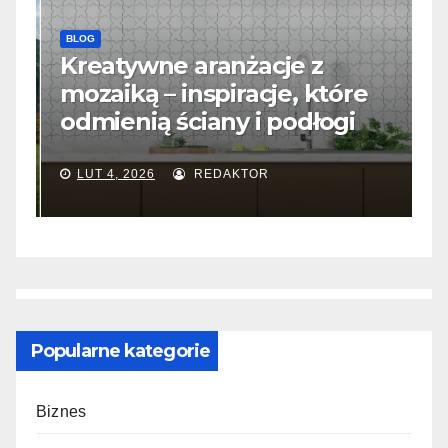
BLOG
B
m
Kreatywne aranżacje z
S
mozaiką – inspiracje, które
j
odmienią ściany i podłogi
f
LUT 4, 2026
REDAKTOR
Popularne kategorie
Biznes