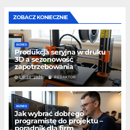
ZOBACZ KONIECZNIE
BIZNES
Produkcja seryjna w druku
3D a sezonowość
zapotrzebowania
LIP 28, 2026
REDAKTOR
BIZNES
Jak wybrać dobrego
programistę do projektu –
poradnik dla firm