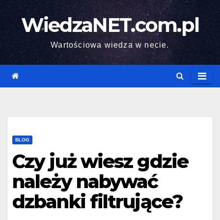
Skip
WiedzaNET.com.pl
to
content
Wartościowa wiedza w necie.
BLOG
Czy już wiesz gdzie
należy nabywać
dzbanki filtrujące?