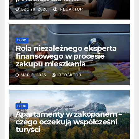
CZE 28, 2026
REDAKTOR
BLOG
Rola niezależnego eksperta
finansowego w procesie
zakupu mieszkania
MAR 3, 2026
REDAKTOR
BLOG
Apartamenty w zakopanem –
czego oczekują współcześni
turyści