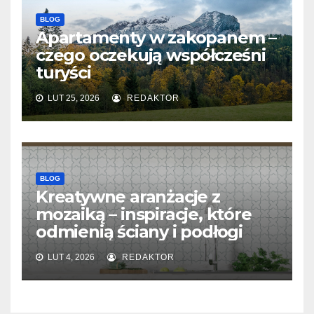
BLOG
Apartamenty w zakopanem –
czego oczekują współcześni
turyści
LUT 25, 2026
REDAKTOR
BLOG
Kreatywne aranżacje z
mozaiką – inspiracje, które
odmienią ściany i podłogi
LUT 4, 2026
REDAKTOR