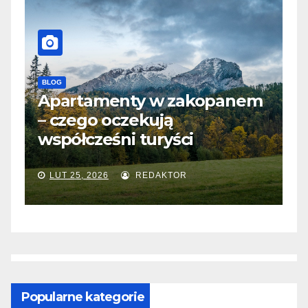
BLOG
em
Kreatywne aranżacje z
mozaiką – inspiracje, które
odmienią ściany i podłogi
LUT 4, 2026
REDAKTOR
Popularne kategorie