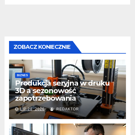
ZOBACZ KONIECZNIE
BIZNES
Produkcja seryjna w druku
3D a sezonowość
zapotrzebowania
LIP 28, 2026
REDAKTOR