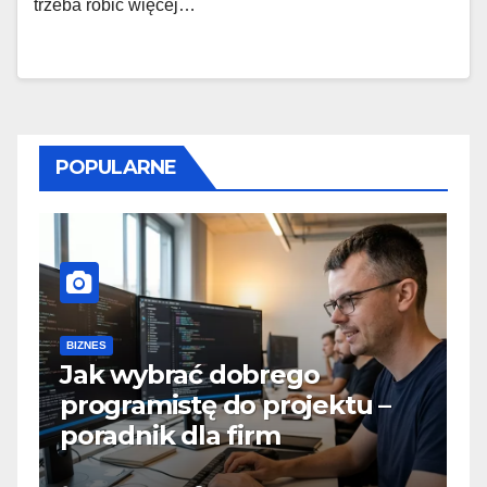
trzeba robić więcej…
POPULARNE
BIZNES
Beton towarowy a ekologia –
czy można budować bardziej
przyjaźnie dla środowiska?