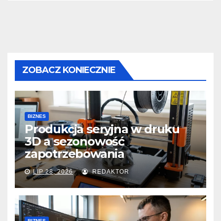
ZOBACZ KONIECZNIE
BIZNES
Produkcja seryjna w druku
3D a sezonowość
zapotrzebowania
LIP 28, 2026
REDAKTOR
BIZNES