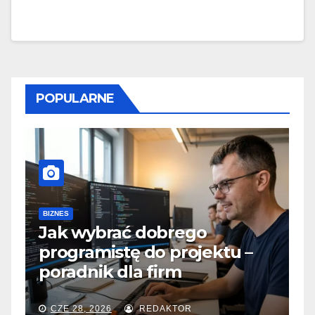
POPULARNE
BIZNES
Beton towarowy a ekologia 
ktu –
czy można budować bardzie
przyjaźnie dla środowiska?
SIE 31, 2025
REDAKTOR