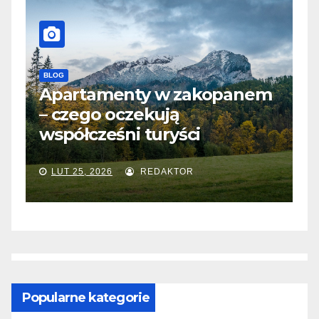
BLOG
kopanem
Kreatywne aranżacje z
mozaiką – inspiracje, które
odmienią ściany i podłogi
LUT 4, 2026
REDAKTOR
Popularne kategorie