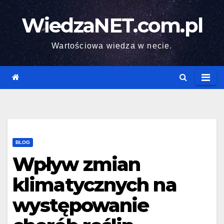
Skip
WiedzaNET.com.pl
to
content
Wartościowa wiedza w necie.
BLOG
Wpływ zmian
klimatycznych na
występowanie