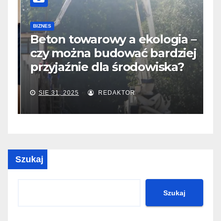
B
D
BIZNES
Beton towarowy a ekologia –
p
czy można budować bardziej
s
przyjaźnie dla środowiska?
i
SIE 31, 2025
REDAKTOR
Szukaj
Szukaj