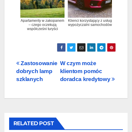
Apartamenty w zakopanem
Klienci korzystający z usług
– czego oczekują
wypożyczalni samochodów
współcześni turyści
Nawigacja
Zastosowanie
W czym może
dobrych lamp
klientom pomóc
wpisu
szklanych
doradca kredytowy
RELATED POST