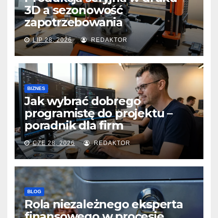
3D a sezonowość
zapotrzebowania
LIP 28, 2026
REDAKTOR
BIZNES
Jak wybrać dobrego
programistę do projektu –
poradnik dla firm
CZE 28, 2026
REDAKTOR
BLOG
Rola niezależnego eksperta
finansowego w procesie