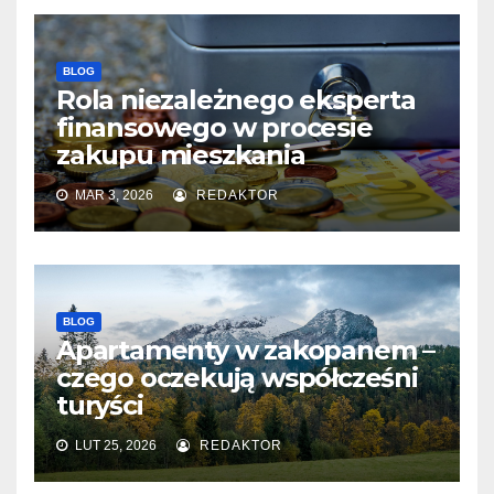
BLOG
Rola niezależnego eksperta
finansowego w procesie
zakupu mieszkania
MAR 3, 2026
REDAKTOR
BLOG
Apartamenty w zakopanem –
czego oczekują współcześni
turyści
LUT 25, 2026
REDAKTOR