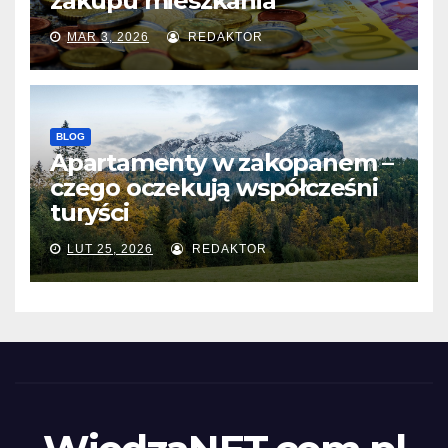
zakupu mieszkania
MAR 3, 2026
REDAKTOR
BLOG
Apartamenty w zakopanem –
czego oczekują współcześni
turyści
LUT 25, 2026
REDAKTOR