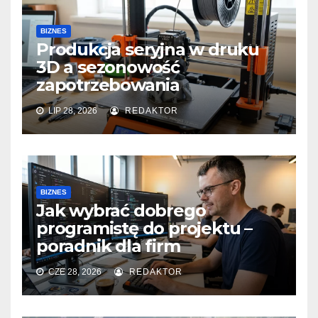
BIZNES
Produkcja seryjna w druku
3D a sezonowość
zapotrzebowania
LIP 28, 2026
REDAKTOR
BIZNES
Jak wybrać dobrego
programistę do projektu –
poradnik dla firm
CZE 28, 2026
REDAKTOR