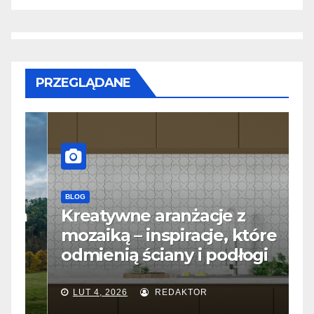
PRZEGLĄDANE
BLOG
B
m
Kreatywne aranżacje z
S
mozaiką – inspiracje, które
j
odmienią ściany i podłogi
f
LUT 4, 2026
REDAKTOR