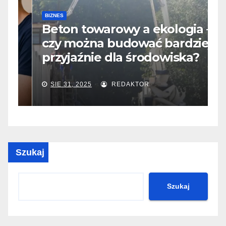
B
D
BIZNES
Beton towarowy a ekologia –
p
czy można budować bardziej
s
przyjaźnie dla środowiska?
i
SIE 31, 2025
REDAKTOR
Szukaj
Szukaj